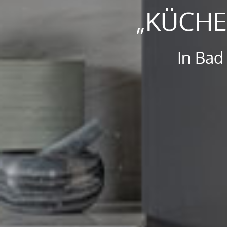
„KÜCHE
In Bad