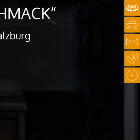
CHMACK“
alzburg