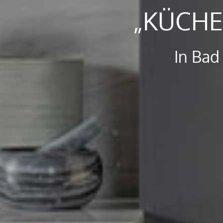
„KÜCHE
In Bad