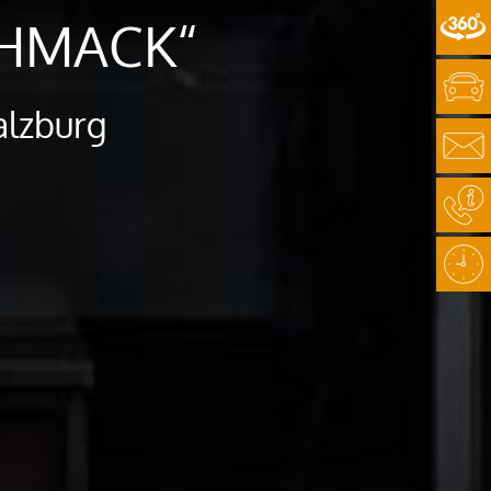
CHMACK“
alzburg