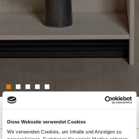
Diese Webseite verwendet Cookies
JACHS SCHLAFZIMMER 03 (SCHLAFEN)
Wir verwenden Cookies, um Inhalte und Anzeigen zu
personalisieren, Funktionen für soziale Medien anbieten